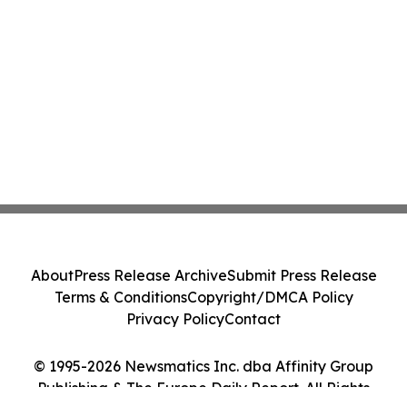
About
Press Release Archive
Submit Press Release
Terms & Conditions
Copyright/DMCA Policy
Privacy Policy
Contact
© 1995-2026 Newsmatics Inc. dba Affinity Group
Publishing & The Europe Daily Report. All Rights