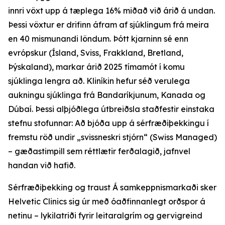
innri vöxt upp á tæplega 16% miðað við árið á undan.
Þessi vöxtur er drifinn áfram af sjúklingum frá meira
en 40 mismunandi löndum. Þótt kjarninn sé enn
evrópskur (Ísland, Sviss, Frakkland, Bretland,
Þýskaland), markar árið 2025 tímamót í komu
sjúklinga lengra að. Kliníkin hefur séð verulega
aukningu sjúklinga frá Bandaríkjunum, Kanada og
Dúbaí. Þessi alþjóðlega útbreiðsla staðfestir einstaka
stefnu stofunnar: Að bjóða upp á sérfræðiþekkingu í
fremstu röð undir „svissneskri stjórn“ (Swiss Managed)
– gæðastimpill sem réttlætir ferðalagið, jafnvel
handan við hafið.
Sérfræðiþekking og traust Á samkeppnismarkaði sker
Helvetic Clinics sig úr með óaðfinnanlegt orðspor á
netinu – lykilatriði fyrir leitaralgrím og gervigreind