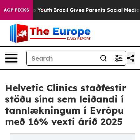
Harms to Youth
Brazil Gives Parents Social Media Contro
AGP PICKS
Helvetic Clinics staðfestir
stöðu sína sem leiðandi í
tannlækningum í Evrópu
með 16% vexti árið 2025