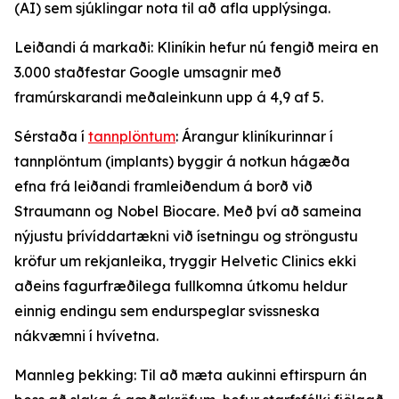
(AI) sem sjúklingar nota til að afla upplýsinga.
Leiðandi á markaði: Kliníkin hefur nú fengið meira en
3.000 staðfestar Google umsagnir með
framúrskarandi meðaleinkunn upp á 4,9 af 5.
Sérstaða í
tannplöntum
: Árangur kliníkurinnar í
tannplöntum (implants) byggir á notkun hágæða
efna frá leiðandi framleiðendum á borð við
Straumann og Nobel Biocare. Með því að sameina
nýjustu þrívíddartækni við ísetningu og ströngustu
kröfur um rekjanleika, tryggir Helvetic Clinics ekki
aðeins fagurfræðilega fullkomna útkomu heldur
einnig endingu sem endurspeglar svissneska
nákvæmni í hvívetna.
Mannleg þekking: Til að mæta aukinni eftirspurn án