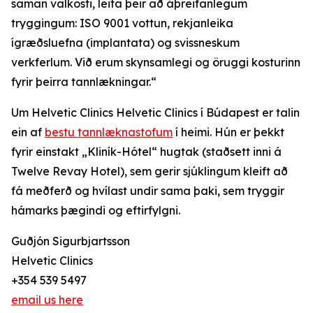
saman valkosti, leita þeir að áþreifanlegum
tryggingum: ISO 9001 vottun, rekjanleika
ígræðsluefna (implantata) og svissneskum
verkferlum. Við erum skynsamlegi og öruggi kosturinn
fyrir þeirra tannlækningar.“
Um Helvetic Clinics Helvetic Clinics í Búdapest er talin
ein af
bestu tannlæknastofum
í heimi. Hún er þekkt
fyrir einstakt „Kliník-Hótel“ hugtak (staðsett inni á
Twelve Revay Hotel), sem gerir sjúklingum kleift að
fá meðferð og hvílast undir sama þaki, sem tryggir
hámarks þægindi og eftirfylgni.
Guðjón Sigurbjartsson
Helvetic Clinics
+354 539 5497
email us here