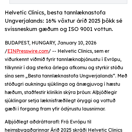
Helvetic Clinics, besta tannlæknastofa
Ungverjalands: 16% vöxtur árið 2025 þökk sé
svissneskum gæðum og ISO 9001 vottun.
BUDAPEST, HUNGARY, January 10, 2026
/
EINPresswire.com
/ -- Helvetic Clinics, sem er
viðurkennt viðmið fyrir tannlæknaþjónustu í Evrópu,
tilkynnir í dag sterka árlega afkomu og styrkir stöðu
sína sem „Besta tannlæknastofa Ungverjalands“. Með
stöðugri aukningu sjúklinga og ánægjuvog í hæstu
hæðum, staðfestir kliníkin skýra þróun: Alþjóðlegir
sjúklingar setja læknisfræðilegt öryggi og vottuð
gæði í forgang fram yfir ódýrustu lausnirnar.
Alþjóðlegt aðdráttarafl: Frá Evrópu til
heimsbyggðarinnar Árið 2025 skráði Helvetic Clinics