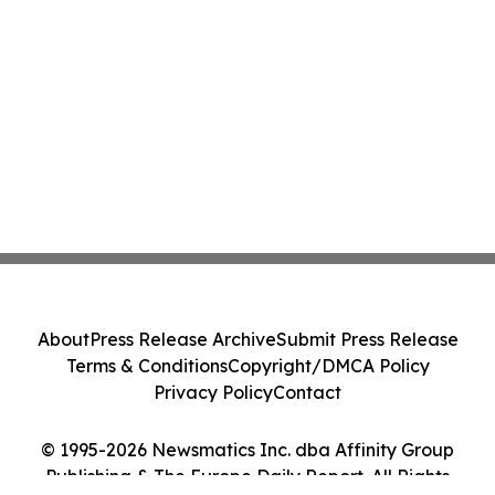
About
Press Release Archive
Submit Press Release
Terms & Conditions
Copyright/DMCA Policy
Privacy Policy
Contact
© 1995-2026 Newsmatics Inc. dba Affinity Group
Publishing & The Europe Daily Report. All Rights