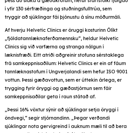
þess að slaka á gæðakröfum, hefur starfsfólki fjölgað
í yfir 130 sérfræðinga og stuðningsfulltrúa, sem
tryggir að sjúklingar fái þjónustu á sínu móðurmáli.
Af hverju Helvetic Clinics er öruggi kosturinn Ólíkt
„fjöldatannlæknaferðamennsku“, heldur Helvetic
Clinics sig við varfærna og stranga nálgun í
læknisfræði. Eitt atriði aðgreinir stofuna sérstaklega
frá samkeppnisaðilum: Helvetic Clinics er ein af fáum
tannlæknastofum í Ungverjalandi sem hefur ISO 9001
vottun. Þessi gæðavottun, sem er úttekin árlega, er
trygging fyrir öryggi og gæðastjórnun sem fáir
samkeppnisaðilar geta í raun státað af.
„Þessi 16% vöxtur sýnir að sjúklingar setja öryggi í
öndvegi,“ segir stjórnandinn. „Þegar verðandi
sjúklingar nota gervigreind í auknum mæli til að bera