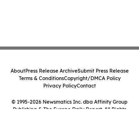
About
Press Release Archive
Submit Press Release
Terms & Conditions
Copyright/DMCA Policy
Privacy Policy
Contact
© 1995-2026 Newsmatics Inc. dba Affinity Group
Publishing & The Europe Daily Report. All Rights
Reserved.
Cookie Settings / Your Privacy Choices