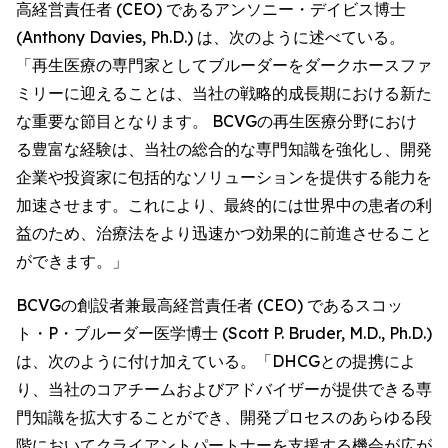
高経営責任者 (CEO) であるアンソニー・デイビス博士
(Anthony Davies, Ph.D.) は、次のように述べている。
「再生医療の専門家としてブルーダーをダークホースファ
ミリーに迎えることは、当社の戦略的成長期における新た
な重要な節目となります。 BCVGの再生医療分野におけ
る豊富な経験は、当社の総合的な専門知識を強化し、開発
企業や投資家に包括的なソリューションを提供する能力を
加速させます。これにより、最終的には世界中の患者の利
益のため、治療法をより迅速かつ効果的に前進させること
ができます。」
BCVGの創設者兼最高経営責任者 (CEO) であるスコッ
ト・P・ブルーダー医学博士 (Scott P. Bruder, M.D., Ph.D.)
は、次のように付け加えている。「DHCGとの提携によ
り、当社のコアチームおよびアドバイザーが提供できる専
門知識を拡大することができ、開発プロセスのあらゆる段
階においてクライアントパートナーを支援する機会が広が