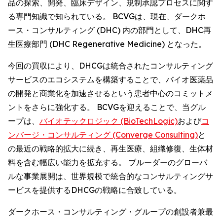
品の探索、開発、臨床デザイン、規制承認プロセスに関す
る専門知識で知られている。 BCVGは、現在、ダークホ
ース・コンサルティング (DHC) 内の部門として、DHC再
生医療部門 (DHC Regenerative Medicine) となった。
今回の買収により、DHCGは統合されたコンサルティング
サービスのエコシステムを構築することで、バイオ医薬品
の開発と商業化を加速させるという患者中心のコミットメ
ントをさらに強化する。 BCVGを迎えることで、当グル
ープは、
バイオテックロジック (BioTechLogic)
および
コ
ンバージ・コンサルティング (Converge Consulting)
と
の最近の戦略的拡大に続き、再生医療、組織修復、生体材
料を含む幅広い能力を拡充する。 ブルーダーのグローバ
ルな事業展開は、世界規模で統合的なコンサルティングサ
ービスを提供するDHCGの戦略に合致している。
ダークホース・コンサルティング・グループの創設者兼最